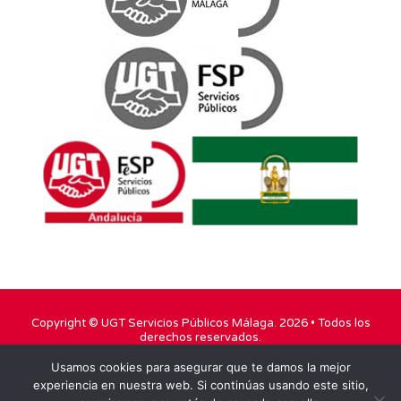
Copyright ©
UGT Servicios Públicos Málaga
. 2026 • Todos los
derechos reservados.
Usamos cookies para asegurar que te damos la mejor
TWITTER
FACEBOOK
YOUTUBE
experiencia en nuestra web. Si continúas usando este sitio,