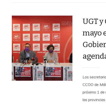
UGT y 
mayo e
Gobier
agenda
Los secretari
CCOO de Málag
próximo 1 de
las provincias