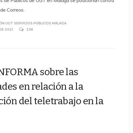
ios de Públicos de UGT en Málaga se posicionan contra
 de Correos.
ÓN UGT SERVICIOS PÚBLICOS MÁLAGA
 DE 2021
236
NFORMA sobre las
des en relación a la
ión del teletrabajo en la