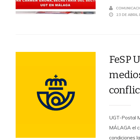
COMUNICACI
23 DE ABRIL
FeSP U
medios
conflic
UGT-Postal M
MÁLAGA el con
condiciones l