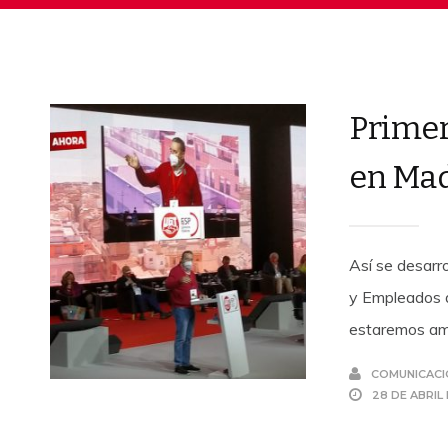
Primer
en Mad
Así se desarr
y Empleados d
estaremos amp
COMUNICACI
28 DE ABRIL