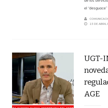
de los servic
el “desguace”
COMUNICACI
23 DE ABRIL
UGT-I
noveda
regulac
AGE