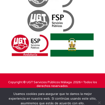
Copyright ©
UGT Servicios Públicos Málaga
. 2026 • Todos los
derechos reservados.
Usamos cookies para asegurar que te damos la mejor
TWITTER
FACEBOOK
YOUTUBE
experiencia en nuestra web. Si continúas usando este sitio,
asumiremos que estás de acuerdo con ello.