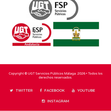
Copyright ©
UGT Servicios Públicos Málaga
. 2026 • Todos los
derechos reservados.
TWITTER
FACEBOOK
YOUTUBE
INSTAGRAM