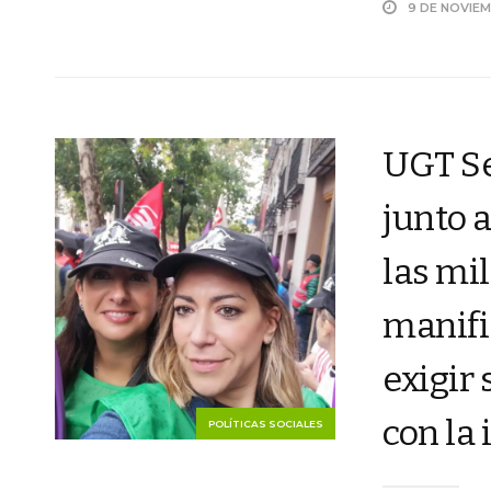
9 DE NOVIE
UGT Se
junto 
las mi
manifi
exigir
con la 
POLÍTICAS SOCIALES