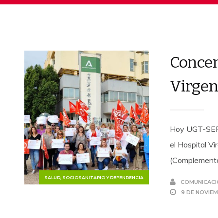
Concen
Virgen 
Hoy UGT-SER
el Hospital Vi
(Complemento
SALUD, SOCIOSANITARIO Y DEPENDENCIA
COMUNICACI
9 DE NOVIE