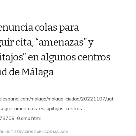
nuncia colas para
uir cita, “amenazas” y
itajos” en algunos centros
ud de Málaga
elespanol.com/malaga/malaga-ciudad/20221107/ugt-
seguir-amenazas-escupitajos-centros-
78709_0.amp.html
ÓN UGT SERVICIOS PÚBLICOS MÁLAGA