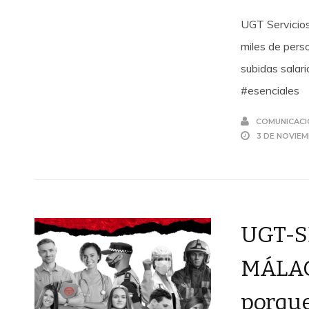
UGT Servicios
miles de pers
subidas salar
#esenciales
COMUNICACI
3 DE NOVIE
UGT-S
MÁLAGA
porque