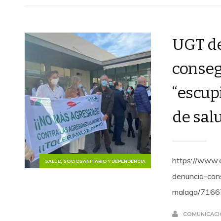
UGT de
conseg
“escup
de sal
https://www.
SALUD, SOCIOSANITARIO Y DEPENDENCIA
denuncia-con
malaga/7166
COMUNICACI