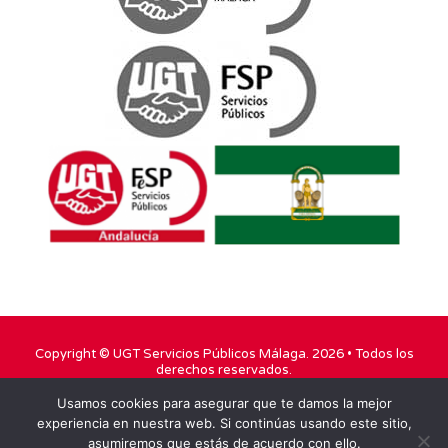
Copyright ©
UGT Servicios Públicos Málaga
. 2026 • Todos los
derechos reservados.
Usamos cookies para asegurar que te damos la mejor
TWITTER
FACEBOOK
YOUTUBE
experiencia en nuestra web. Si continúas usando este sitio,
asumiremos que estás de acuerdo con ello.