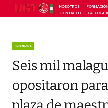
NOSOTROS
FORMACIÓ
CONTACTO
CALCULAD
ENSEÑANZA
Seis mil malag
opositaron par
plaza de maest