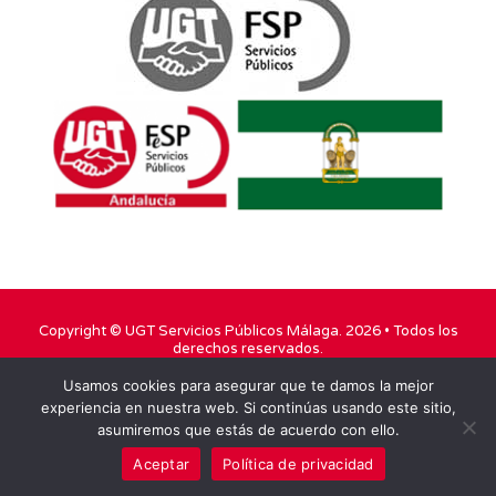
Copyright ©
UGT Servicios Públicos Málaga
. 2026 • Todos los
derechos reservados.
Usamos cookies para asegurar que te damos la mejor
TWITTER
FACEBOOK
YOUTUBE
experiencia en nuestra web. Si continúas usando este sitio,
asumiremos que estás de acuerdo con ello.
INSTAGRAM
Aceptar
Política de privacidad