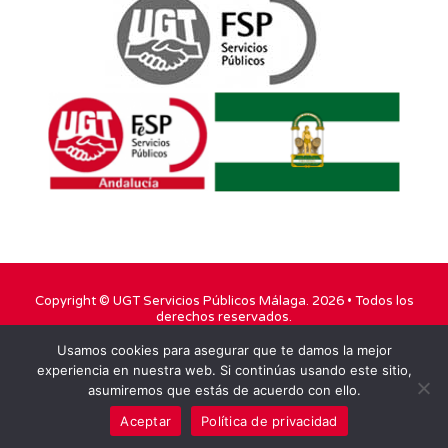
Copyright ©
UGT Servicios Públicos Málaga
. 2026 • Todos los
derechos reservados.
Usamos cookies para asegurar que te damos la mejor
TWITTER
FACEBOOK
YOUTUBE
experiencia en nuestra web. Si continúas usando este sitio,
asumiremos que estás de acuerdo con ello.
INSTAGRAM
Aceptar
Política de privacidad