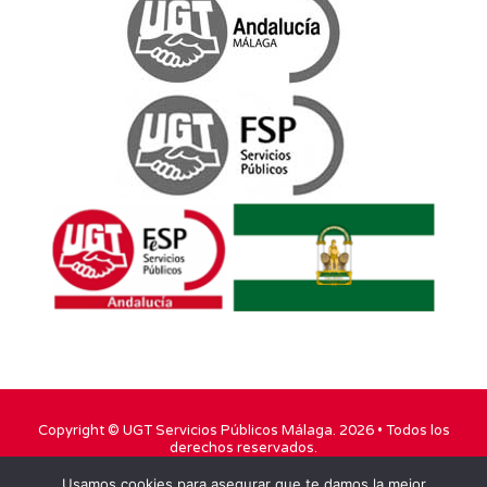
Copyright ©
UGT Servicios Públicos Málaga
. 2026 • Todos los
derechos reservados.
Usamos cookies para asegurar que te damos la mejor