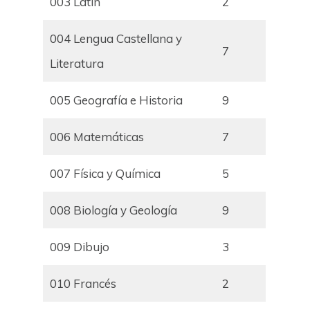
003 Latín
2
004 Lengua Castellana y
7
Literatura
005 Geografía e Historia
9
006 Matemáticas
7
007 Física y Química
5
008 Biología y Geología
9
009 Dibujo
3
010 Francés
2