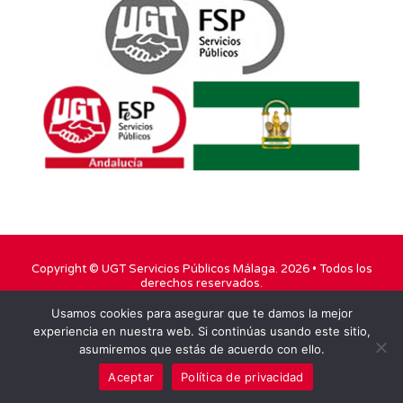
Copyright ©
UGT Servicios Públicos Málaga
. 2026 • Todos los
derechos reservados.
Usamos cookies para asegurar que te damos la mejor
TWITTER
FACEBOOK
YOUTUBE
experiencia en nuestra web. Si continúas usando este sitio,
asumiremos que estás de acuerdo con ello.
INSTAGRAM
Aceptar
Política de privacidad