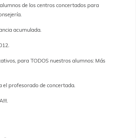
s alumnos de los centros concertados para
nsejería.
tancia acumulada.
012.
ucativos, para TODOS nuestros alumnos: Más
a el profesorado de concertada.
!!.