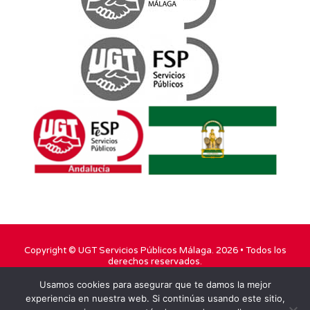
Copyright ©
UGT Servicios Públicos Málaga
. 2026 • Todos los
derechos reservados.
Usamos cookies para asegurar que te damos la mejor
TWITTER
FACEBOOK
YOUTUBE
experiencia en nuestra web. Si continúas usando este sitio,