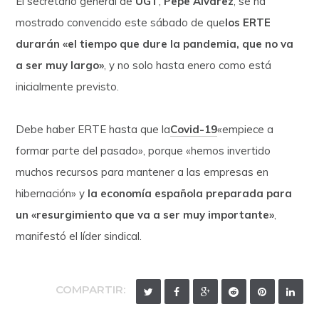
El secretario general de
UGT
,
Pepe Álvarez
, se ha
mostrado convencido este sábado de que
los ERTE
durarán «el tiempo que dure la pandemia, que no va
a ser muy largo»
, y no solo hasta enero como está
inicialmente previsto.
Debe haber ERTE hasta que la
Covid-19
«empiece a
formar parte del pasado», porque «hemos invertido
muchos recursos para mantener a las empresas en
hibernación» y
la economía española preparada para
un «resurgimiento que va a ser muy importante»
,
manifestó el líder sindical.
COMPARTIR: